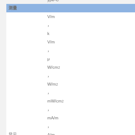
测量
V/m
，
k
V/m
，
μ
W/cm
2
，
W/m
2
，
mW/cm
2
，
mA/m
，
显示
A/m