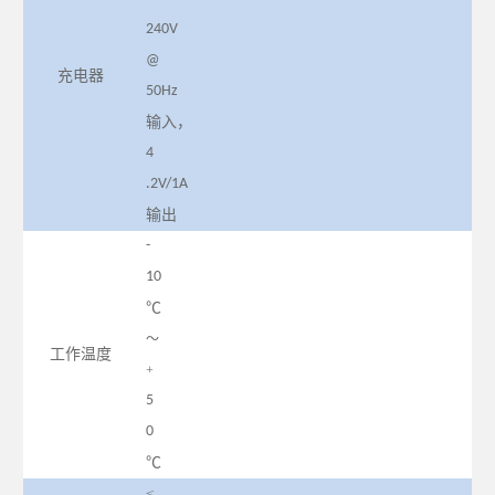
240V
@
充电器
50Hz
输入，
4
.2V/1A
输出
-
10
℃
～
工作温度
+
5
0
℃
≤