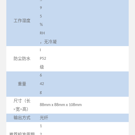
9
5
工作湿度
%
RH
，无冷凝
I
防尘防水
P52
级
6
重量
42
g
尺寸（长
88mm x 88mm x 108mm
×宽×高）
输出方式
光纤
1
推荐校准周期
2