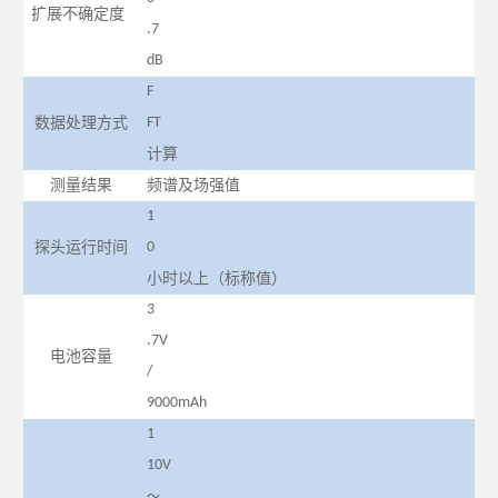
扩展不确定度
.7
dB
F
数据处理方式
FT
计算
测量结果
频谱及场强值
1
探头运行时间
0
小时以上（标称值）
3
.7V
电池容量
/
9000mAh
1
10V
～