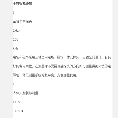
手持智能终端
l
三轴全向探头
1Hz~
100
kHz
电场和磁场采用三轴全向电场、磁场一体式探头，三轴全向设计，有良
好的各向同性，在测量时不需要调整探头的方向即可测量得到环境的电
磁场，降低测量系统的复杂度，方便测量使用。
l
人体头胸腹部测量
GBZ/
T189.3