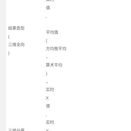
值
,
结果类型
平均值
(
(
三维全向
方均根平均
)
、
算术平均
)
，
实时
X
值
,
实时
三维分量
Y