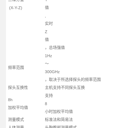
(X-Y-Z)
值
,
实时
Z
值
，总场强值
1Hz
～
频率范围
300GHz
，取决于所选择探头的频率范围
探头互换性
主机支持不同探头互换
支持
8h
8
加权平均值
小时加权平均值
测量模式
标准法和简易法
人体测量
头胸腹部测量模式