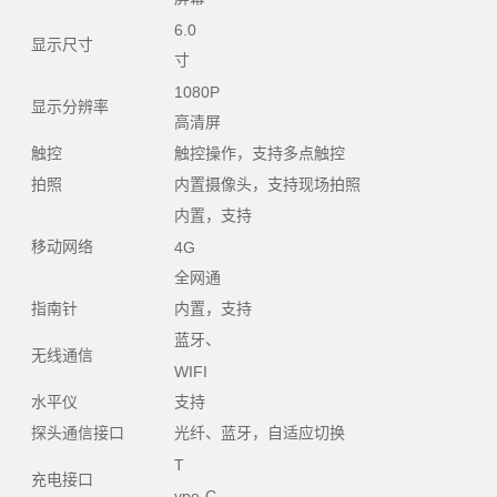
6.0
显示尺寸
寸
1080P
显示分辨率
高清屏
触控
触控操作，支持多点触控
拍照
内置摄像头，支持现场拍照
内置，支持
移动网络
4G
全网通
指南针
内置，支持
蓝牙、
无线通信
WIFI
水平仪
支持
探头通信接口
光纤、蓝牙，自适应切换
T
充电接口
ype-C