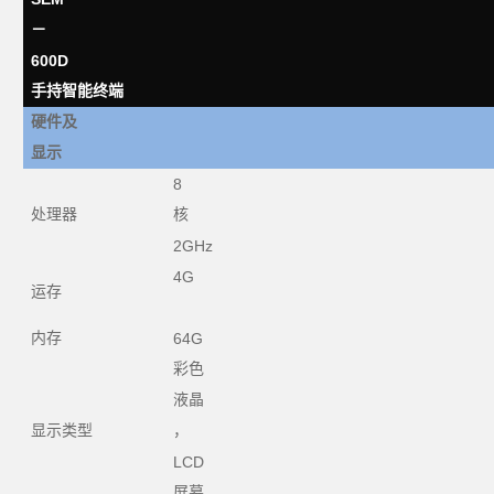
－
600D
手持智能终端
硬件及
显示
8
处理器
核
2GHz
4G
运存
内存
64G
彩色
液晶
显示类型
，
LCD
屏幕