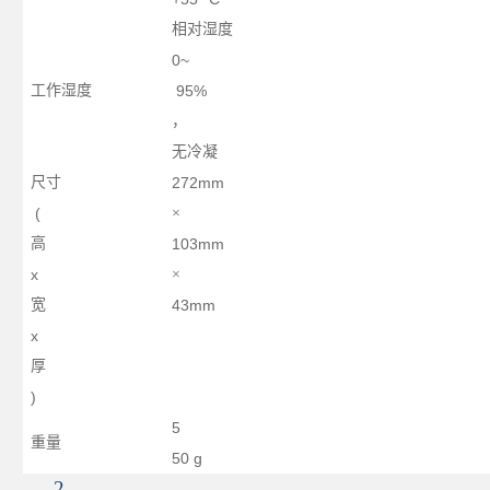
相对湿度
0~
工作湿度
95%
，
无冷凝
尺寸
272mm
(
×
高
103mm
x
×
宽
43mm
x
厚
)
5
重量
50 g
2