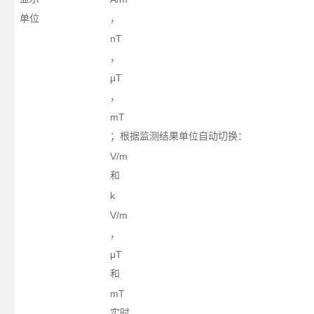
单位
，
nT
，
μT
，
mT
；根据监测结果单位自动切换：
V/m
和
k
V/m
，
μT
和
mT
实时