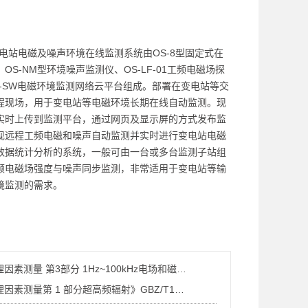
8变电站电磁及噪声环境在线监测系统由OS-8型固定式在
OS-NM型环境噪声监测仪、OS-LF-01工频电磁场探
8-SW电磁环境监测网络云平台组成。部署在变电站等交
程现场，用于变电站等电磁环境长期在线自动监测。现
实时上传到监测平台，通过网页及显示屏的方式发布监
现远程工频电磁和噪声自动监测并实时进行变电站电磁
数据统计分析的系统，一般可由一台或多台监测子站组
频电磁场强度与噪声同步监测，非常适用于变电站等输
境监测的需求
。
《工作场所物理因素测量 第3部分 1Hz~100kHz电场和磁场》GBZ/T189.3-2018
《工作场所物理因素测量第 1 部分超高频辐射》GBZ/T189.1－2007